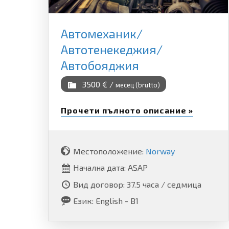
Автомеханик/
Автотенекеджия/
Автобояджия
3500 € /
месец (brutto)
Прочети пълното описание »
Местоположение:
Norway
Начална дата: ASAP
Вид договор: 37.5 часа / седмица
Език: English - B1