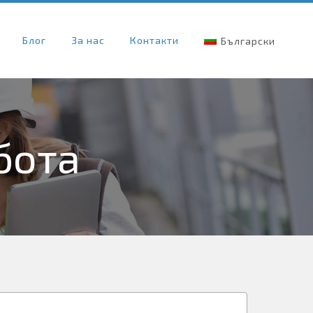
Блог
За нас
Контакти
Български
бота