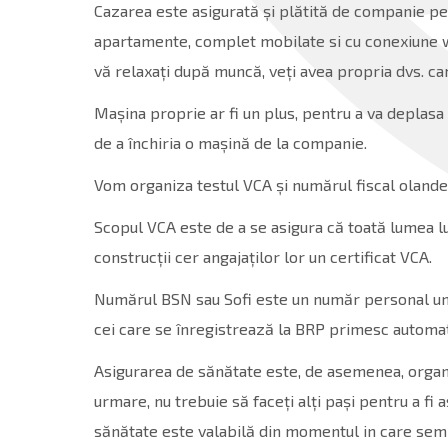
Cazarea este asigurată și plătită de companie pen
apartamente, complet mobilate si cu conexiune wi
vă relaxați după muncă, veți avea propria dvs. c
Mașina proprie ar fi un plus, pentru a va deplasa 
de a închiria o mașină de la companie.
Vom organiza testul VCA și numărul fiscal oland
Scopul VCA este de a se asigura că toată lumea 
construcții cer angajaților lor un certificat VCA.
Numărul BSN sau Sofi este un număr personal unic 
cei care se înregistrează la BRP primesc automa
Asigurarea de sănătate este, de asemenea, organi
urmare, nu trebuie să faceți alți pași pentru a f
sănătate este valabilă din momentul in care sem