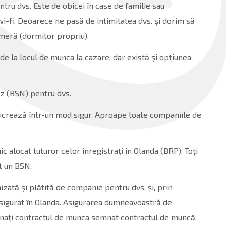
tru dvs. Este de obicei în case de familie sau
-fi. Deoarece ne pasă de intimitatea dvs. și dorim să
ameră (dormitor propriu).
de la locul de munca la cazare, dar există și opțiunea
ez (BSN) pentru dvs.
lucrează într-un mod sigur. Aproape toate companiile de
alocat tuturor celor înregistrați în Olanda (BRP). Toți
t un BSN.
zată și plătită de companie pentru dvs. și, prin
i asigurat în Olanda. Asigurarea dumneavoastră de
nați contractul de munca semnat contractul de muncă.