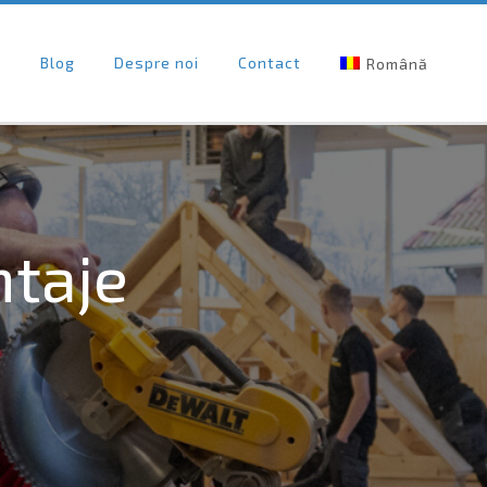
r
Blog
Despre noi
Contact
Română
taje