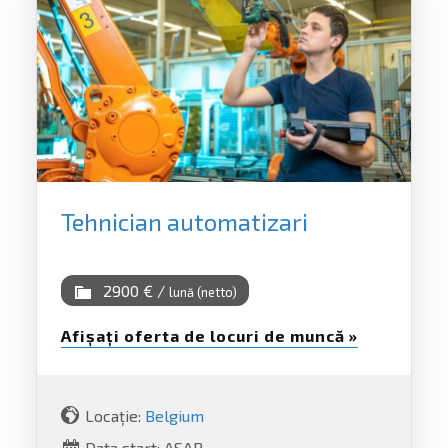
Tehnician automatizari
2900 € /
lună (netto)
Afișați oferta de locuri de muncă »
Locație:
Belgium
Data start: ASAP