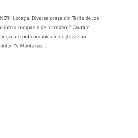
II Locație: Diverse orașe din Țările de Jos
rie într-o companie de încredere? Căutăm
lor și care pot comunica în engleză sau
obului: 🔧 Montarea…