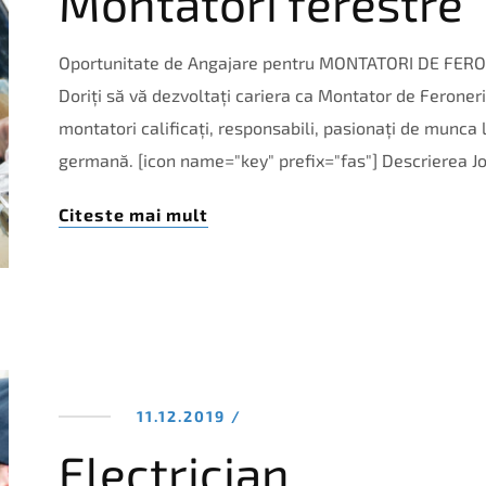
Montatori ferestre
Oportunitate de Angajare pentru MONTATORI DE FERONER
Doriți să vă dezvoltați cariera ca Montator de Ferone
montatori calificați, responsabili, pasionați de munca 
germană. [icon name="key" prefix="fas"] Descrierea J
Citeste mai mult
11.12.2019 /
Electrician