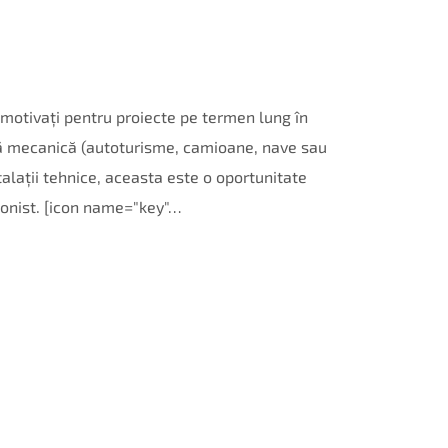
otivați pentru proiecte pe termen lung în
ță mecanică (autoturisme, camioane, nave sau
talații tehnice, aceasta este o oportunitate
ionist. [icon name="key"…