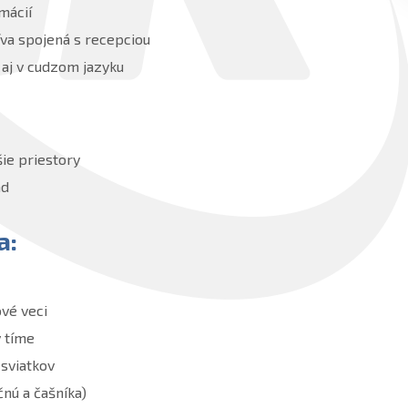
mácií
va spojená s recepciou
 aj v cudzom jazyku
šie priestory
ad
a:
ové veci
 tíme
sviatkov
nú a čašníka)