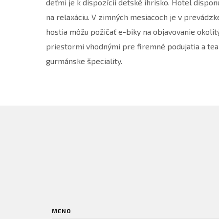
deťmi je k dispozícii detské ihrisko. Hotel dis
na relaxáciu. V zimných mesiacoch je v prevádzke l
hostia môžu požičať e-biky na objavovanie okolit
priestormi vhodnými pre firemné podujatia a tea
gurmánske špeciality.
MENO