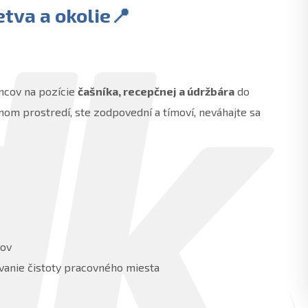
etva a okolie
📍
ncov na pozície
čašníka, recepčnej a údržbára
do
nom prostredí, ste zodpovední a tímoví, neváhajte sa
jov
avanie čistoty pracovného miesta