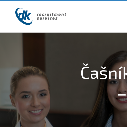
Čašní
–