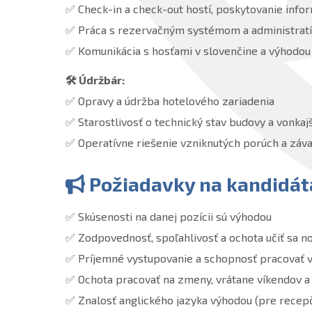
✅ Check-in a check-out hostí, poskytovanie infor
✅ Práca s rezervačným systémom a administratí
✅ Komunikácia s hosťami v slovenčine a výhodou
🛠️ Údržbár:
✅ Opravy a údržba hotelového zariadenia
✅ Starostlivosť o technický stav budovy a vonkaj
✅ Operatívne riešenie vzniknutých porúch a záv
Požiadavky na kandidát
✅ Skúsenosti na danej pozícii sú výhodou
✅ Zodpovednosť, spoľahlivosť a ochota učiť sa n
✅ Príjemné vystupovanie a schopnosť pracovať v
✅ Ochota pracovať na zmeny, vrátane víkendov a 
✅ Znalosť anglického jazyka výhodou (pre recepč