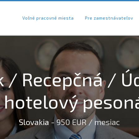
Voľné pracovné miesta
Pre zamestnávateľov
k / Recepčná / Ú
 hotelový peson
Slovakia
- 950 EUR / mesiac