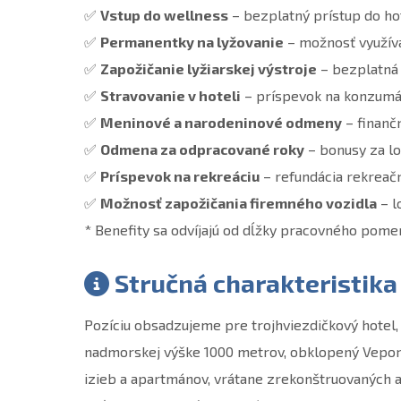
✅
Vstup do wellness
– bezplatný prístup do ho
✅
Permanentky na lyžovanie
– možnosť využíva
✅
Zapožičanie lyžiarskej výstroje
– bezplatná
✅
Stravovanie v hoteli
– príspevok na konzumáci
✅
Meninové a narodeninové odmeny
– finanč
✅
Odmena za odpracované roky
– bonusy za lo
✅
Príspevok na rekreáciu
– refundácia rekreač
✅
Možnosť zapožičania firemného vozidla
– l
* Benefity sa odvíjajú od dĺžky pracovného pome
Stručná charakteristika
Pozíciu obsadzujeme pre trojhviezdičkový hotel,
nadmorskej výške 1000 metrov, obklopený Vepor
izieb a apartmánov, vrátane zrekonštruovaných 