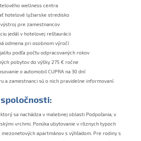
telového wellness centra
ť hotelové lyžiarske stredisko
 výstroj pre zamestnancov
u jedál v hotelovej reštaurácii
ná odmena pri osobnom výročí
jalitu podľa počtu odpracovaných rokov
ných pobytov do výšky 275 € ročne
osovanie o automobil CUPRA na 30 dní
ru a zamestnanci sú o nich pravidelne informovaní.
 spoločnosti:
 ktorý sa nachádza v malebnej oblasti Podpoľania, v
skými vrchmi. Ponúka ubytovanie v rôznych typoch
a mezonetových apartmánov s výhľadom. Pre rodiny s