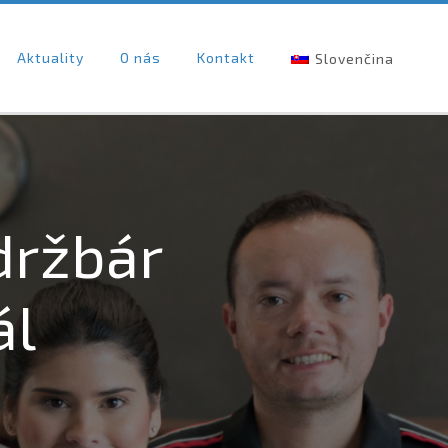
Aktuality
O nás
Kontakt
Slovenčina
držbár
ál