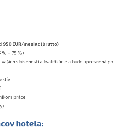
od
950 EUR/mesiac (brutto)
5 % – 75 %)
vašich skúseností a kvalifikácie a bude upresnená po
ektív
í
nníkom práce
y)
cov hotela
: