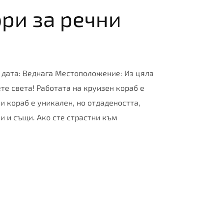
ори за речни
 дата: Веднага Местоположение: Из цяла
е света! Работата на круизен кораб е
 кораб е уникален, но отдадеността,
и и същи. Ако сте страстни към