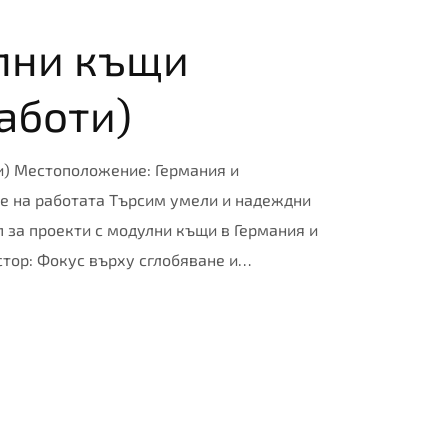
лни къщи
аботи)
и) Местоположение: Германия и
ние на работата Търсим умели и надеждни
 за проекти с модулни къщи в Германия и
стор: Фокус върху сглобяване и…