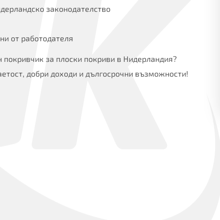
идерландско законодателство
ни от работодателя
н покривчик за плоски покриви в Нидерландия?
аетост, добри доходи и дългосрочни възможности!