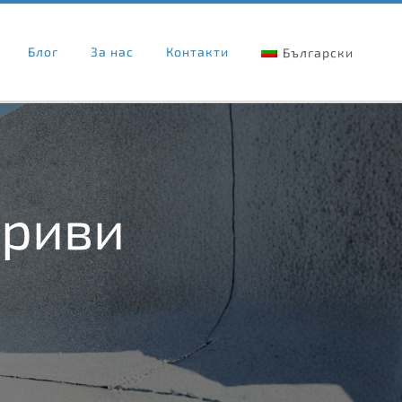
Блог
За нас
Контакти
Български
криви