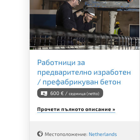
Работници за
предварително изработен
/ префабрикуван бетон
600 € /
седмица (netto)
Прочети пълното описание »
Местоположение:
Netherlands