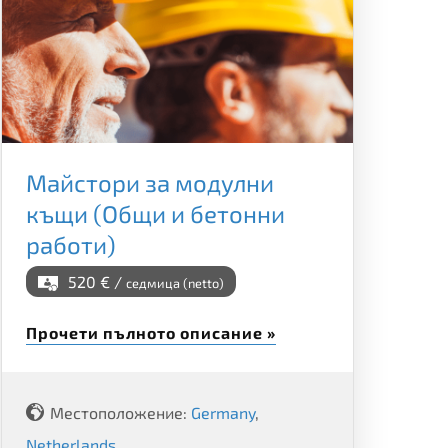
Майстори за модулни
къщи (Общи и бетонни
работи)
520 € /
седмица (netto)
Прочети пълното описание »
Местоположение:
Germany
,
Netherlands