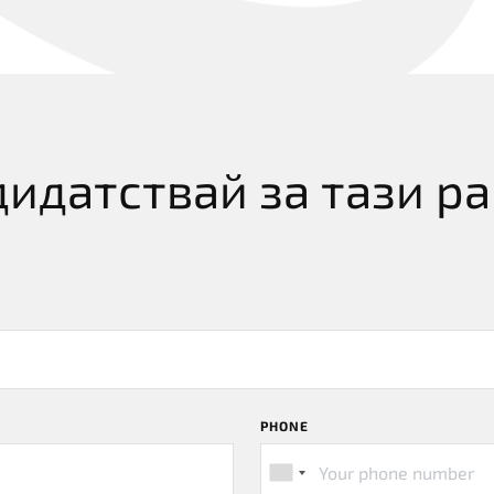
идатствай за тази р
PHONE