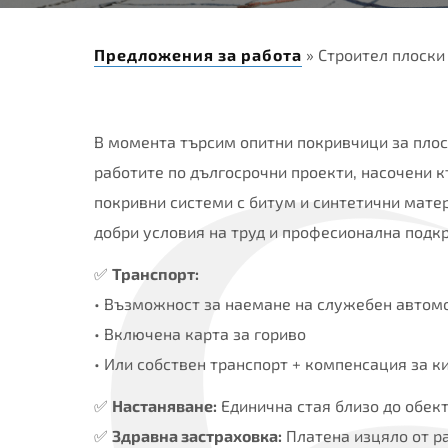
Предложения за работа
» Строител плоски
В момента търсим опитни покривчици за плос
работите по дългосрочни проекти, насочени 
покривни системи с битум и синтетични мате
добри условия на труд и професионална подк
✅
Транспорт:
• Възможност за наемане на служебен автом
• Включена карта за гориво
• Или собствен транспорт + компенсация за 
✅
Настаняване:
Единична стая близо до обек
✅
Здравна застраховка:
Платена изцяло от р