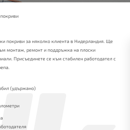
 покриви
ки покриви за няколко клиента в Нидерландия. Ще
към монтаж, ремонт и поддръжка на плоски
риали. Присъединете се към стабилен работодател с
репа.
обил (удържано)
километри
та
аботодателя