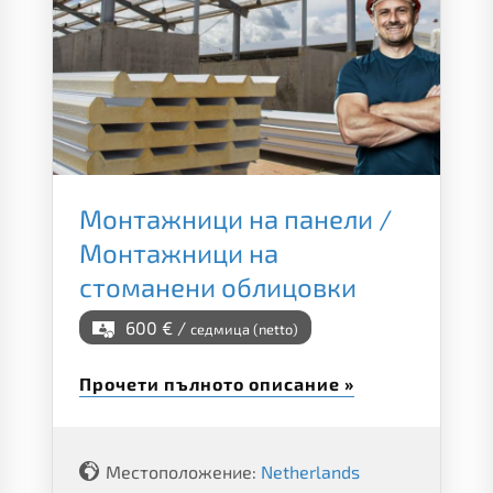
Монтажници на панели /
Монтажници на
стоманени облицовки
600 € /
седмица (netto)
Прочети пълното описание »
Местоположение:
Netherlands